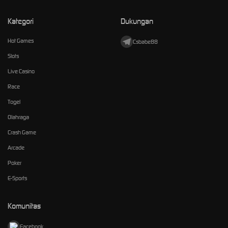
Kategori
Dukungan
Hot Games
Csbabe88
Slots
Live Casino
Race
Togel
Olahraga
Crash Game
Arcade
Poker
E-Sports
Komunitas
Facebook