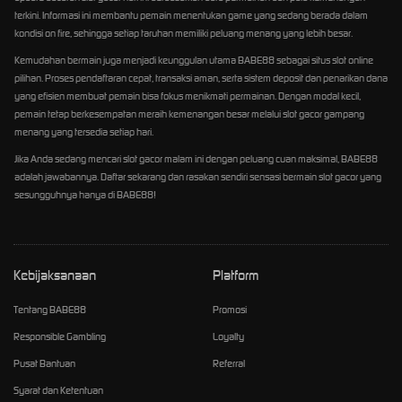
terkini. Informasi ini membantu pemain menentukan game yang sedang berada dalam
kondisi on fire, sehingga setiap taruhan memiliki peluang menang yang lebih besar.
Kemudahan bermain juga menjadi keunggulan utama BABE88 sebagai situs slot online
pilihan. Proses pendaftaran cepat, transaksi aman, serta sistem deposit dan penarikan dana
yang efisien membuat pemain bisa fokus menikmati permainan. Dengan modal kecil,
pemain tetap berkesempatan meraih kemenangan besar melalui slot gacor gampang
menang yang tersedia setiap hari.
Jika Anda sedang mencari slot gacor malam ini dengan peluang cuan maksimal, BABE88
adalah jawabannya. Daftar sekarang dan rasakan sendiri sensasi bermain slot gacor yang
sesungguhnya hanya di BABE88!
Kebijaksanaan
Platform
Tentang BABE88
Promosi
Responsible Gambling
Loyalty
Pusat Bantuan
Referral
Syarat dan Ketentuan