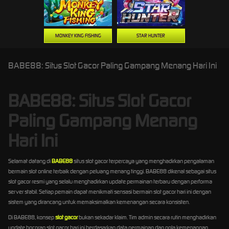
MONKEY KING FISHING
STAR HUNTER
BABE88: Situs Slot Gacor Paling Gampang Menang Hari Ini
BABE88: Situs Slot Gacor
Paling Gampang Menang
Hari Ini
Selamat datang di
BABE88
situs slot gacor terpercaya yang menghadirkan pengalaman
bermain slot online terbaik dengan peluang menang tinggi. BABE88 dikenal sebagai situs
slot gacor resmi yang selalu menghadirkan update permainan terbaru dengan performa
server stabil. Setiap pemain dapat menikmati sensasi bermain slot gacor hari ini dengan
sistem yang dirancang untuk memaksimalkan kemenangan secara konsisten.
Di BABE88, konsep
slot gacor
bukan sekadar klaim. Tim admin secara rutin menghadirkan
update bocoran slot gacor hari ini berdasarkan data permainan dan pola kemenangan