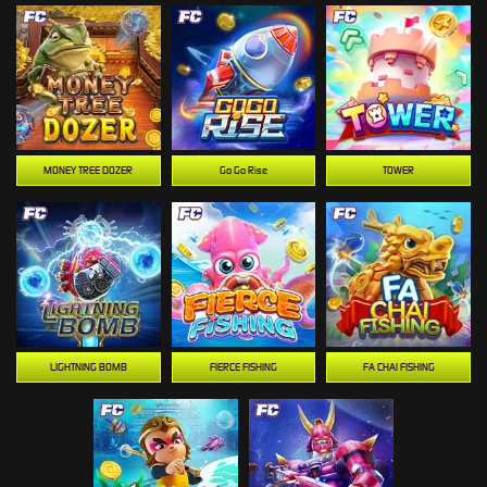
MONEY TREE DOZER
Go Go Rise
TOWER
LIGHTNING BOMB
FIERCE FISHING
FA CHAI FISHING