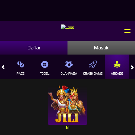
Daftar
Masuk
SINO
RACE
TOGEL
OLAHRAGA
CRASH GAME
ARCADE
Jili