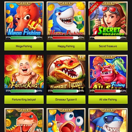
RTP
90%
RTP
80%
RTP
85%
Mega Fishing
Happy Fishing
Secret Treasure
RTP
94%
RTP
94%
RTP
83%
Fortune King Jackpot
Dinosaur Tycoon II
All-star Fishing