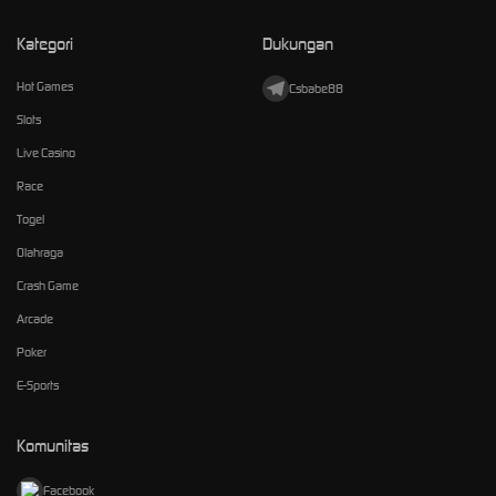
Kategori
Dukungan
Hot Games
Csbabe88
Slots
Live Casino
Race
Togel
Olahraga
Crash Game
Arcade
Poker
E-Sports
Komunitas
Facebook