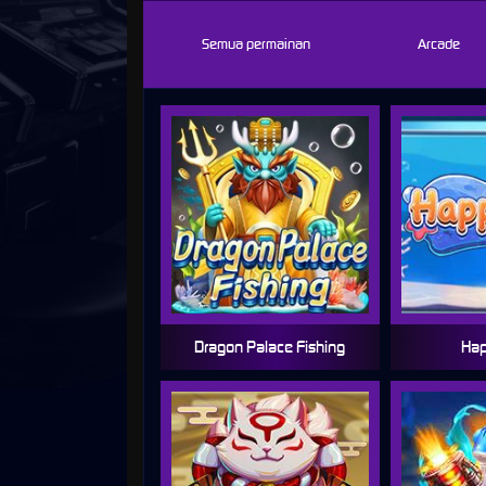
Semua permainan
Arcade
Dragon Palace Fishing
Hap