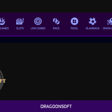
 GAMES
SLOTS
LIVE CASINO
RACE
TOGEL
OLAHRAGA
CRASH
DRAGOONSOFT