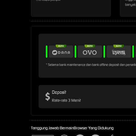
banyak 
* Selama bank maintenance dan bank offline deposit dan penarik
Deposit
Rata-rata 3 Menit
Tanggung Jawab Bermain
Browser Yang Didukung