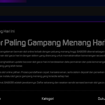
 Hari Ini
or Paling Gampang Menang Hari 
 pengalaman bermain slot online terbaik dengan peluang menang tinggi. BABE88 dikenal sebagai s
main slot gacor hari ini dengan sistem yang dirancang untuk memaksimalkan kemenangan secara k
 menghadirkan update bocoran slot gacor hari ini berdasarkan data permainan dan pola kemenan
ang yang lebih besar.
ot online pilihan. Proses pendaftaran cepat, transaksi aman, serta sistem deposit dan penarik
 melalui slot gacor gampang menang yang tersedia setiap hari.
imal, BABE88 adalah jawabannya. Daftar sekarang dan rasakan sendiri sensasi bermain slot ga
m
Kategori
Duk