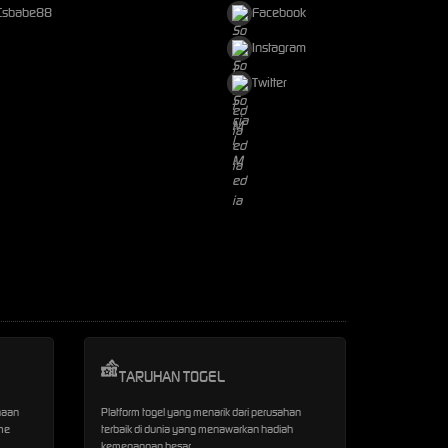
Csbabe88
Facebook
Instagram
Twitter
TARUHAN TOGEL
haan
Platform togel yang menarik dari perusahan
ame
terbaik di dunia yang menawarkan hadiah
kemenangan besar