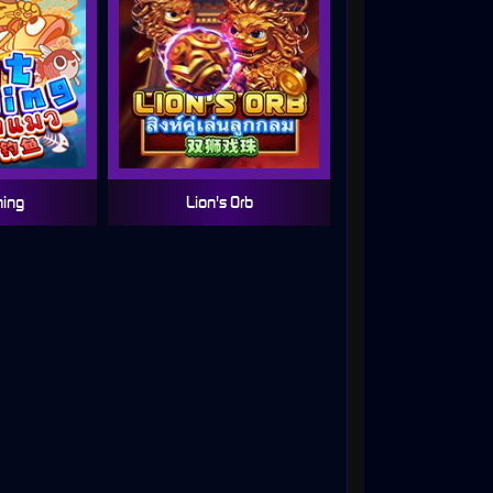
hing
Lion's Orb