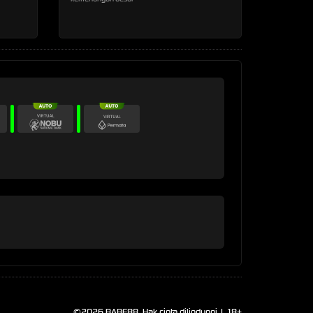
©2026 BABE88. Hak cipta dilindungi | 18+