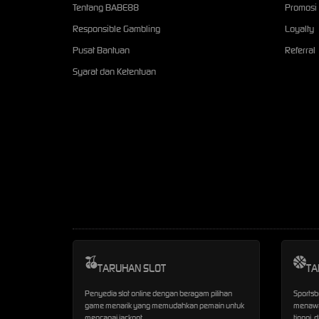
Tentang BABE88
Promosi
Responsible Gambling
Loyalty
Pusat Bantuan
Referral
Syarat dan Ketentuan
TARUHAN SLOT
TA
Penyedia slot online dengan beragam pilihan
Sportsb
game menarik yang memudahkan pemain untuk
menawar
mencapai jackpot
tinggi,