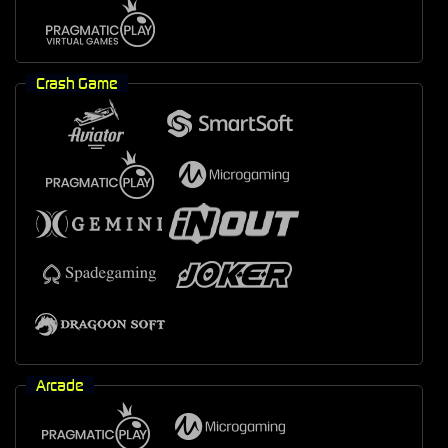
Crash Game
Arcade