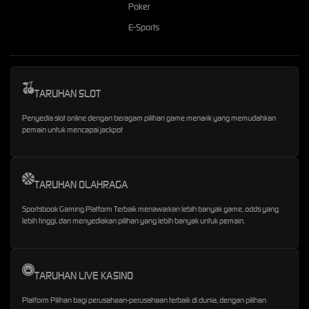
Poker
E-Sports
TARUHAN SLOT
Penyedia slot online dengan beragam pilihan game menarik yang memudahkan
pemain untuk mencapai jackpot
TARUHAN OLAHRAGA
Sportsbook Gaming Platform Terbaik menawarkan lebih banyak game, odds yang
lebih tinggi, dan menyediakan pilihan yang lebih banyak untuk pemain.
TARUHAN LIVE KASINO
Platform Pilihan bagi perusahaan-perusahaan terbaik di dunia, dengan pilihan