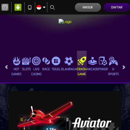
MASUK
DAFTAR
HOT
SLOTS
LIVE
RACE
TOGEL
OLAHRAGA
CRASH
ARCADE
POKER
E-
PROMO
GAMES
CASINO
GAME
SPORTS