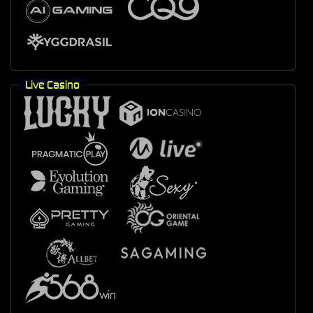
Live Casino