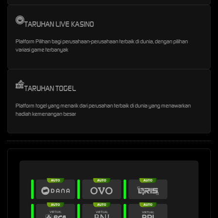
TARUHAN LIVE KASINO
Platform Pilihan bagi perusahaan-perusahaan terbaik di dunia, dengan pilihan
variasi game terbanyak
TARUHAN TOGEL
Platform togel yang menarik dari perusahan terbaik di dunia yang menawarkan
hadiah kemenangan besar