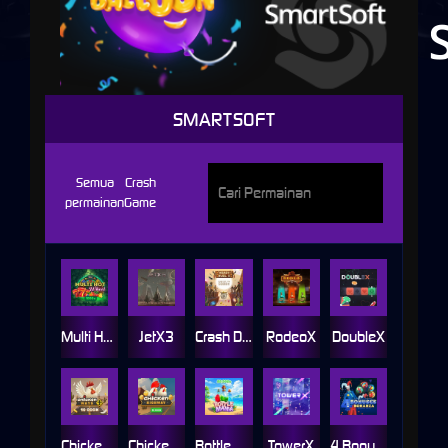
SMARTSOFT
Semua
Crash
permainan
Game
Multi Hot Wheel
JetX3
Crash Duel X
RodeoX
DoubleX
ChickenWays
Chicken Highway
Bottle Mania
TowerX
4 Bonuses Bonanza