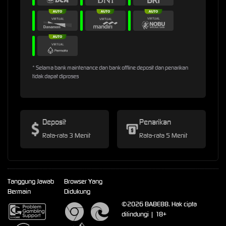
* Selama bank maintenance dan bank offline deposit dan penarikan
tidak dapat diproses
Deposit
Penarikan
Rata-rata 3 Menit
Rata-rata 5 Menit
Tanggung Jawab
Browser Yang
Bermain
Didukung
©2026 BABE88. Hak cipta
dilindungi | 18+