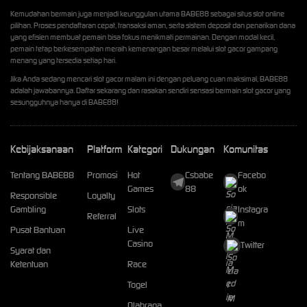
Kemudahan bermain juga menjadi keunggulan utama BABE88 sebagai situs slot online
pilihan. Proses pendaftaran cepat, transaksi aman, serta sistem deposit dan penarikan dana
yang efisien membuat pemain bisa fokus menikmati permainan. Dengan modal kecil,
pemain tetap berkesempatan meraih kemenangan besar melalui slot gacor gampang
menang yang tersedia setiap hari.
Jika Anda sedang mencari slot gacor malam ini dengan peluang cuan maksimal, BABE88
adalah jawabannya. Daftar sekarang dan rasakan sendiri sensasi bermain slot gacor yang
sesungguhnya hanya di BABE88!
Kebijaksanaan
Platform
Kategori
Dukungan
Komunitas
Tentang BABE88
Promosi
Hot
Csbabe
Facebo
Games
88
ok
Responsible
Loyalty
Gambling
Slots
Instagra
Referral
m
Pusat Bantuan
Live
Casino
Twitter
Syarat dan
Ketentuan
Race
Togel
Olahraga