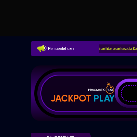
Pemberitahuan
Sep-2026 15.00.00. Selama waktu ini, PP Virtual Sports permainan tidak akan tersedia. Kami m
JACKPOT
PLAY