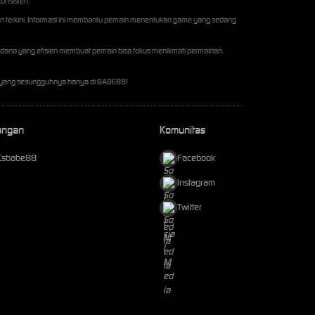
onsisten.
gan terkini. Informasi ini membantu pemain menentukan game yang sedang
an dana yang efisien membuat pemain bisa fokus menikmati permainan.
cor yang sesungguhnya hanya di BABE88!
ungan
Komunitas
Csbabe88
Facebook
Instagram
Twitter