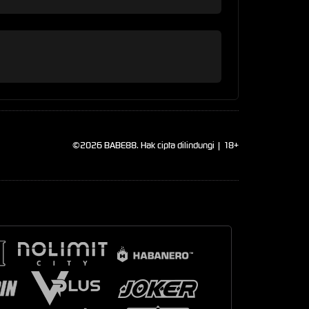
©2026 BABE88. Hak cipta dilindungi | 18+