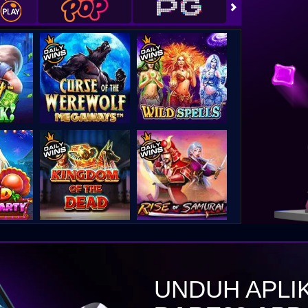
UNDUH APLIK