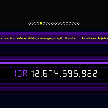
emohon maaf atas ketidaknyamanan yang mungkin ditimbulkan.
Pemeliharaan Terjadwal: Marbl
IDR
12,674,595,922