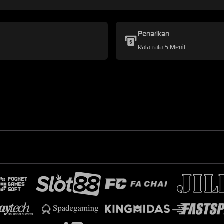
Penarikan
Rata-rata 5 Menit