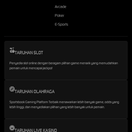
Arcade
Poker
E-Sports
TARUHAN SLOT
Penyedia slot online dengan beragam pilihan game menarik yang memudahkan
pemain untuk mencapai jackpot
TARUHAN OLAHRAGA
Sportsbook Gaming Platform Terbaik menawarkan lebih banyak game, odds yang
lebih tinggi, dan menyediakan pilihan yang lebih banyak untuk pemain.
TARUHAN LIVE KASINO