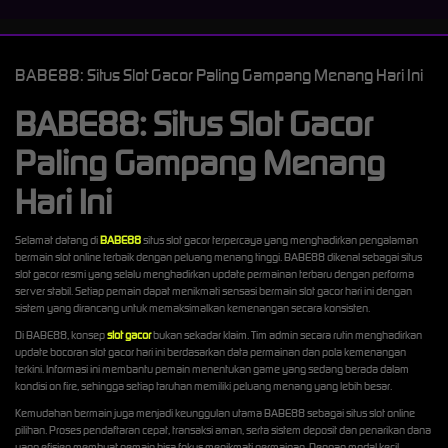
BABE88: Situs Slot Gacor Paling Gampang Menang Hari Ini
BABE88: Situs Slot Gacor
Paling Gampang Menang
Hari Ini
Selamat datang di
BABE88
situs slot gacor terpercaya yang menghadirkan pengalaman
bermain slot online terbaik dengan peluang menang tinggi. BABE88 dikenal sebagai situs
slot gacor resmi yang selalu menghadirkan update permainan terbaru dengan performa
server stabil. Setiap pemain dapat menikmati sensasi bermain slot gacor hari ini dengan
sistem yang dirancang untuk memaksimalkan kemenangan secara konsisten.
Di BABE88, konsep
slot gacor
bukan sekadar klaim. Tim admin secara rutin menghadirkan
update bocoran slot gacor hari ini berdasarkan data permainan dan pola kemenangan
terkini. Informasi ini membantu pemain menentukan game yang sedang berada dalam
kondisi on fire, sehingga setiap taruhan memiliki peluang menang yang lebih besar.
Kemudahan bermain juga menjadi keunggulan utama BABE88 sebagai situs slot online
pilihan. Proses pendaftaran cepat, transaksi aman, serta sistem deposit dan penarikan dana
yang efisien membuat pemain bisa fokus menikmati permainan. Dengan modal kecil,