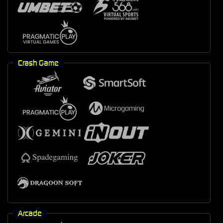
Crash Game
Arcade