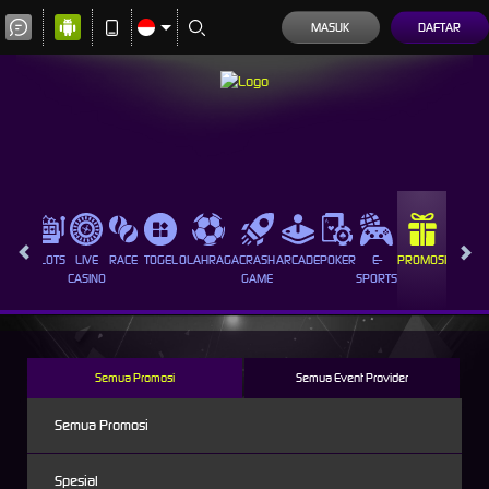
MASUK
DAFTAR
HOT
SLOTS
LIVE
RACE
TOGEL
OLAHRAGA
CRASH
ARCADE
POKER
E-
PROMOSI
AMES
CASINO
GAME
SPORTS
Semua Promosi
Semua Event Provider
Semua Promosi
Spesial