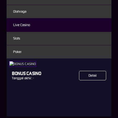
Olahraga
Live Casino
Slots
Poker
BONUS CASINO
Detail
Tanggal akhir:
-