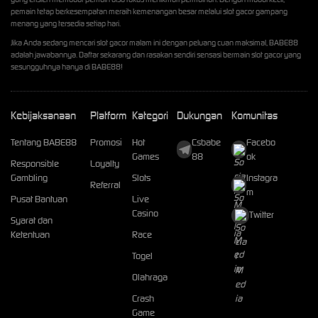
pemain tetap berkesempatan meraih kemenangan besar melalui slot gacor gampang
menang yang tersedia setiap hari.
Jika Anda sedang mencari slot gacor malam ini dengan peluang cuan maksimal, BABE88
adalah jawabannya. Daftar sekarang dan rasakan sendiri sensasi bermain slot gacor yang
sesungguhnya hanya di BABE88!
Kebijaksanaan
Platform
Kategori
Dukungan
Komunitas
Tentang BABE88
Promosi
Hot
Csbabe
Facebo
Games
88
ok
Responsible
Loyalty
Gambling
Slots
Instagra
Referral
m
Pusat Bantuan
Live
Casino
Twitter
Syarat dan
Ketentuan
Race
Togel
Olahraga
Crash
Game