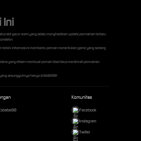
Ini
itus slot gacor resmi yang selalu menghadirkan update permainan terbaru
onsisten.
gan terkini. Informasi ini membantu pemain menentukan game yang sedang
an dana yang efisien membuat pemain bisa fokus menikmati permainan.
cor yang sesungguhnya hanya di BABE88!
ungan
Komunitas
Csbabe88
Facebook
Instagram
Twitter