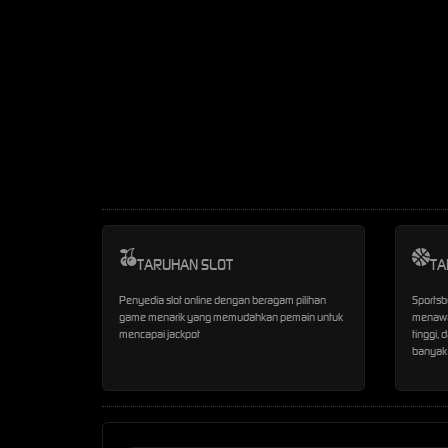
TARUHAN SLOT
TA
Penyedia slot online dengan beragam pilihan
Sportsb
game menarik yang memudahkan pemain untuk
menawar
mencapai jackpot
tinggi,
banyak 