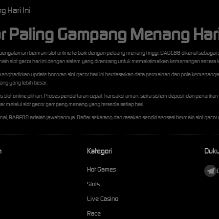
 Hari Ini
or Paling Gampang Menang Hari 
 pengalaman bermain slot online terbaik dengan peluang menang tinggi. BABE88 dikenal sebagai s
main slot gacor hari ini dengan sistem yang dirancang untuk memaksimalkan kemenangan secara k
 menghadirkan update bocoran slot gacor hari ini berdasarkan data permainan dan pola kemenan
ang yang lebih besar.
ot online pilihan. Proses pendaftaran cepat, transaksi aman, serta sistem deposit dan penarik
 melalui slot gacor gampang menang yang tersedia setiap hari.
imal, BABE88 adalah jawabannya. Daftar sekarang dan rasakan sendiri sensasi bermain slot ga
m
Kategori
Duk
Hot Games
Slots
Live Casino
Race