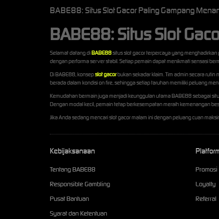
BABE88: Situs Slot Gacor Paling Gampang Menang
BABE88: Situs Slot Gac
Selamat datang di
BABE88
situs slot gacor terpercaya yang menghadirkan
dengan performa server stabil. Setiap pemain dapat menikmati sensasi ber
Di BABE88, konsep
slot gacor
bukan sekadar klaim. Tim admin secara rutin
berada dalam kondisi on fire, sehingga setiap taruhan memiliki peluang men
Kemudahan bermain juga menjadi keunggulan utama BABE88 sebagai situs sl
Dengan modal kecil, pemain tetap berkesempatan meraih kemenangan besar
Jika Anda sedang mencari slot gacor malam ini dengan peluang cuan maks
Kebijaksanaan
Platfor
Tentang BABE88
Promosi
Responsible Gambling
Loyalty
Pusat Bantuan
Referral
Syarat dan Ketentuan