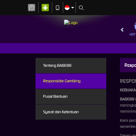
HOT
Respo
Tentang BABE88
RESPO
Responsible Gambling
KEBIJAK
Pusat Bantuan
BABE88
b
meningka
meminimal
Syarat dan Ketentuan
Kami perc
sementara
Dalam ra