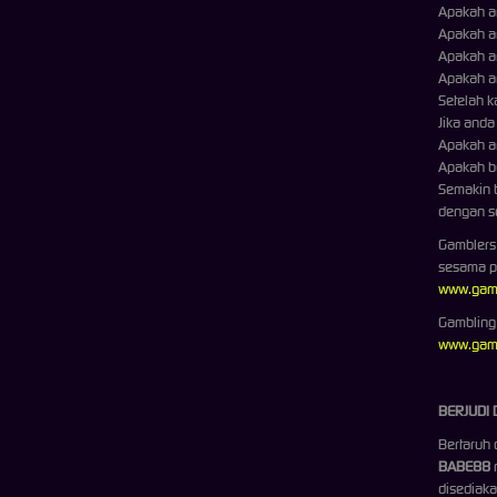
Apakah a
Apakah a
Apakah a
Apakah a
Setelah 
Jika anda
Apakah ar
Apakah be
Semakin 
dengan se
Gamblers
sesama pe
www.gam
Gambling 
www.gamb
BERJUDI
Bertaruh 
BABE88
m
disediaka