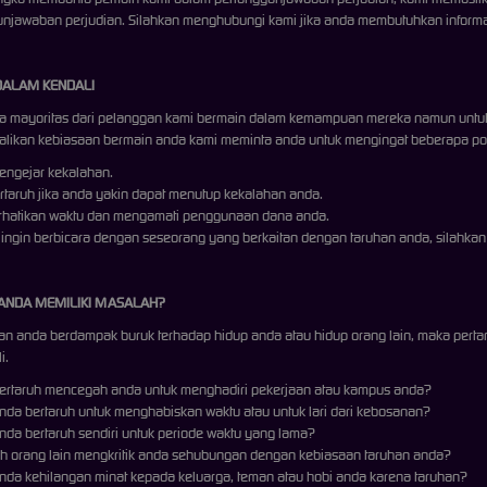
njawaban perjudian. Silahkan menghubungi kami jika anda membutuhkan informasi
DALAM KENDALI
 mayoritas dari pelanggan kami bermain dalam kemampuan mereka namun untuk be
likan kebiasaan bermain anda kami meminta anda untuk mengingat beberapa poin
engejar kekalahan.
taruh jika anda yakin dapat menutup kekalahan anda.
erhatikan waktu dan mengamati penggunaan dana anda.
 ingin berbicara dengan seseorang yang berkaitan dengan taruhan anda, silahkan h
ANDA MEMILIKI MASALAH?
han anda berdampak buruk terhadap hidup anda atau hidup orang lain, maka per
i.
ertaruh mencegah anda untuk menghadiri pekerjaan atau kampus anda?
da bertaruh untuk menghabiskan waktu atau untuk lari dari kebosanan?
da bertaruh sendiri untuk periode waktu yang lama?
h orang lain mengkritik anda sehubungan dengan kebiasaan taruhan anda?
da kehilangan minat kepada keluarga, teman atau hobi anda karena taruhan?