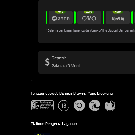
* Selama bank maintenance dan bank offline deposit dan penarik
Deposit
Rata-rata 3 Menit
Tanggung Jawab Bermain
Browser Yang Didukung
Platform Penyedia Layanan