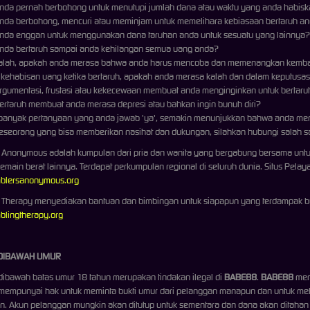
nda pernah berbohong untuk menutupi jumlah dana atau waktu yang anda habiska
nda berbohong, mencuri atau meminjam untuk memelihara kebiasaan bertaruh a
nda enggan untuk menggunakan dana taruhan anda untuk sesuatu yang lainnya?
nda bertaruh sampai anda kehilangan semua uang anda?
kalah, apakah anda merasa bahwa anda harus mencoba dan memenangkan kemba
 kehabisan uang ketika bertaruh, apakah anda merasa kalah dan dalam keputusas
gumentasi, frustasi atau kekecewaan membuat anda menginginkan untuk bertaruh
rtaruh membuat anda merasa depresi atau bahkan ingin bunuh diri?
banyak pertanyaan yang anda jawab 'ya', semakin menunjukkan bahwa anda memi
seorang yang bisa memberikan nasihat dan dukungan, silahkan hubungi salah satu 
 Anonymous adalah kumpulan dari pria dan wanita yang bergabung bersama unt
main berat lainnya. Terdapat perkumpulan regional di seluruh dunia. Situs Pela
blersanonymous.org
Therapy menyediakan bantuan dan bimbingan untuk siapapun yang terdampak buruk 
lingtherapy.org
 DIBAWAH UMUR
dibawah batas umur 18 tahun merupakan tindakan ilegal di
BABE88
.
BABE88
memi
empunyai hak untuk meminta bukti umur dari pelanggan manapun dan untuk mel
n. Akun pelanggan mungkin akan ditutup untuk sementara dan dana akan ditahan