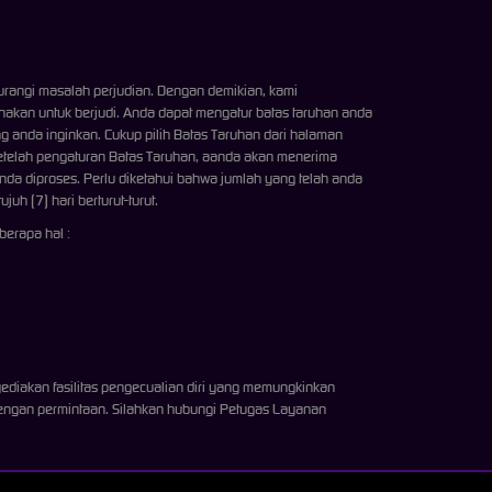
urangi masalah perjudian. Dengan demikian, kami
kan untuk berjudi. Anda dapat mengatur batas taruhan anda
 anda inginkan. Cukup pilih Batas Taruhan dari halaman
Setelah pengaturan Batas Taruhan, aanda akan menerima
da diproses. Perlu diketahui bahwa jumlah yang telah anda
 (7) hari berturut-turut.
erapa hal :
ediakan fasilitas pengecualian diri yang memungkinkan
engan permintaan. Silahkan hubungi Petugas Layanan