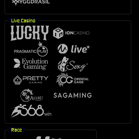
Live Casino
Race