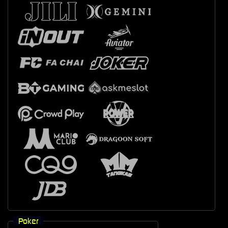
Poker