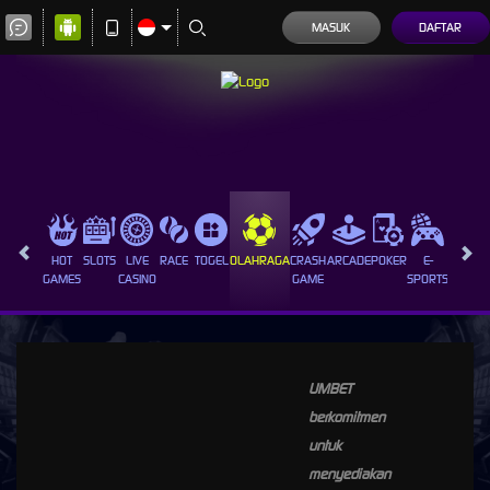
MASUK
DAFTAR
HOT
SLOTS
LIVE
RACE
TOGEL
OLAHRAGA
CRASH
ARCADE
POKER
E-
PROMO
GAMES
CASINO
GAME
SPORTS
UMBET
berkomitmen
untuk
menyediakan