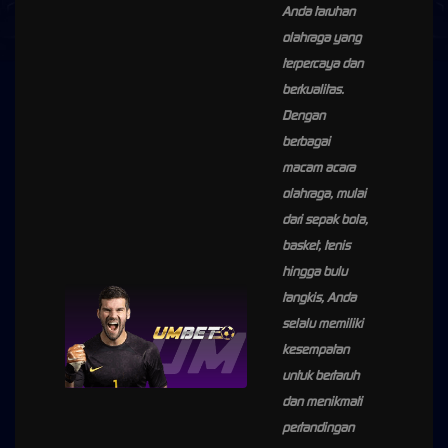
Anda taruhan
olahraga yang
terpercaya dan
berkualitas.
Dengan
berbagai
macam acara
olahraga, mulai
dari sepak bola,
basket, tenis
hingga bulu
tangkis, Anda
selalu memiliki
kesempatan
untuk bertaruh
dan menikmati
pertandingan