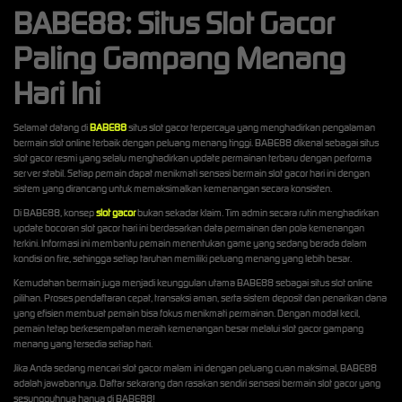
BABE88: Situs Slot Gacor
Paling Gampang Menang
Hari Ini
Selamat datang di
BABE88
situs slot gacor terpercaya yang menghadirkan pengalaman
bermain slot online terbaik dengan peluang menang tinggi. BABE88 dikenal sebagai situs
slot gacor resmi yang selalu menghadirkan update permainan terbaru dengan performa
server stabil. Setiap pemain dapat menikmati sensasi bermain slot gacor hari ini dengan
sistem yang dirancang untuk memaksimalkan kemenangan secara konsisten.
Di BABE88, konsep
slot gacor
bukan sekadar klaim. Tim admin secara rutin menghadirkan
update bocoran slot gacor hari ini berdasarkan data permainan dan pola kemenangan
terkini. Informasi ini membantu pemain menentukan game yang sedang berada dalam
kondisi on fire, sehingga setiap taruhan memiliki peluang menang yang lebih besar.
Kemudahan bermain juga menjadi keunggulan utama BABE88 sebagai situs slot online
pilihan. Proses pendaftaran cepat, transaksi aman, serta sistem deposit dan penarikan dana
yang efisien membuat pemain bisa fokus menikmati permainan. Dengan modal kecil,
pemain tetap berkesempatan meraih kemenangan besar melalui slot gacor gampang
menang yang tersedia setiap hari.
Jika Anda sedang mencari slot gacor malam ini dengan peluang cuan maksimal, BABE88
adalah jawabannya. Daftar sekarang dan rasakan sendiri sensasi bermain slot gacor yang
sesungguhnya hanya di BABE88!