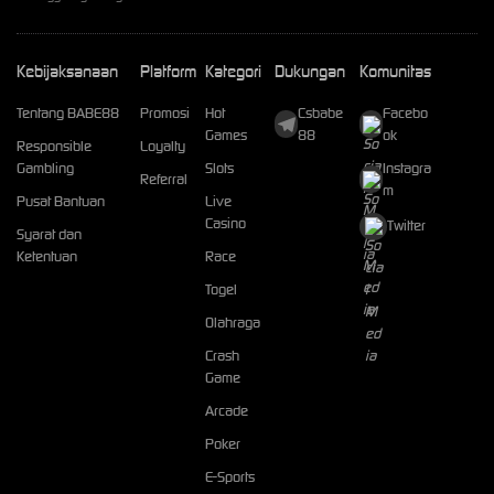
Kebijaksanaan
Platform
Kategori
Dukungan
Komunitas
Tentang BABE88
Promosi
Hot
Csbabe
Facebo
Games
88
ok
Responsible
Loyalty
Gambling
Slots
Instagra
Referral
m
Pusat Bantuan
Live
Casino
Twitter
Syarat dan
Ketentuan
Race
Togel
Olahraga
Crash
Game
Arcade
Poker
E-Sports