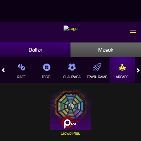
Daftar
Masuk
SINO
RACE
TOGEL
OLAHRAGA
CRASH GAME
ARCADE
Crowd Play