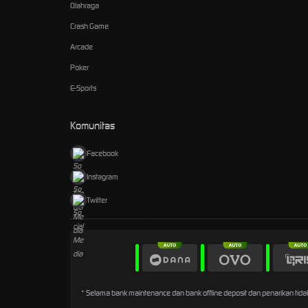
Olahraga
Crash Game
Arcade
Poker
E-Sports
Komunitas
Facebook
Instagram
Twitter
* Selama bank maintenance dan bank offline deposit dan penarikan tida