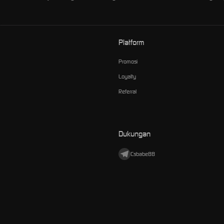
Platform
Promosi
Loyalty
Referral
Dukungan
Csbabe88