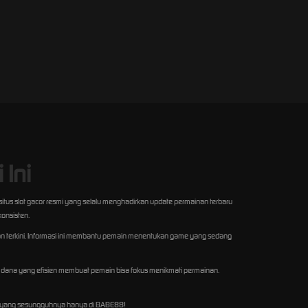
Ini
itus slot gacor resmi yang selalu menghadirkan update permainan terbaru
onsisten.
gan terkini. Informasi ini membantu pemain menentukan game yang sedang
an dana yang efisien membuat pemain bisa fokus menikmati permainan.
cor yang sesungguhnya hanya di BABE88!