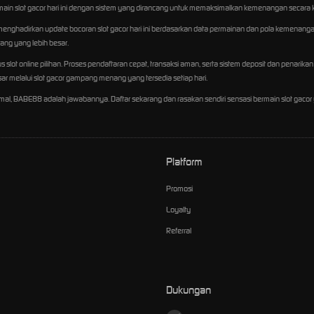
rmain slot gacor hari ini dengan sistem yang dirancang untuk memaksimalkan kemenangan secara k
 menghadirkan update bocoran slot gacor hari ini berdasarkan data permainan dan pola kemenan
nang yang lebih besar.
ot online pilihan. Proses pendaftaran cepat, transaksi aman, serta sistem deposit dan penarik
 melalui slot gacor gampang menang yang tersedia setiap hari.
imal, BABE88 adalah jawabannya. Daftar sekarang dan rasakan sendiri sensasi bermain slot ga
Platform
Promosi
Loyalty
Referral
Dukungan