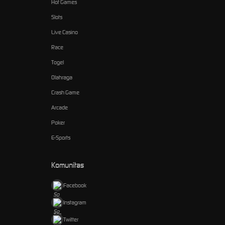
Hot Games
Slots
Live Casino
Race
Togel
Olahraga
Crash Game
Arcade
Poker
E-Sports
Komunitas
Facebook
Instagram
Twitter