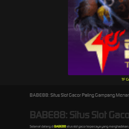
TF 
BABE88: Situs Slot Gacor Paling Gampang Menang
BABE88: Situs Slot Gac
Selamat datang di
BABE88
situs slot gacor terpercaya yang menghadirkan