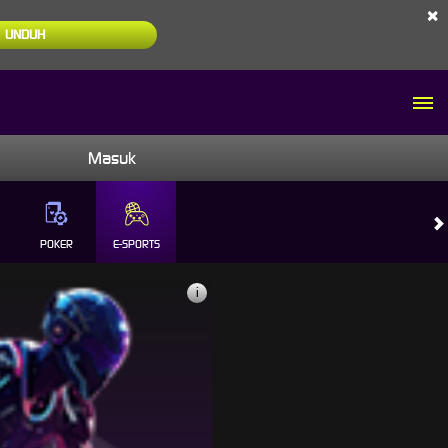
×
UNDUH
Masuk
POKER
E-SPORTS
i