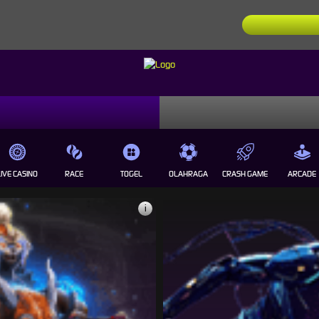
LIVE CASINO
RACE
TOGEL
OLAHRAGA
CRASH GAME
ARCADE
i