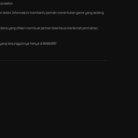
onsisten.
gan terkini. Informasi ini membantu pemain menentukan game yang sedang
an dana yang efisien membuat pemain bisa fokus menikmati permainan.
cor yang sesungguhnya hanya di BABE88!