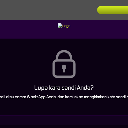
Lupa kata sandi Anda?
il atau nomor WhatsApp Anda, dan kami akan mengirimkan kata sandi 