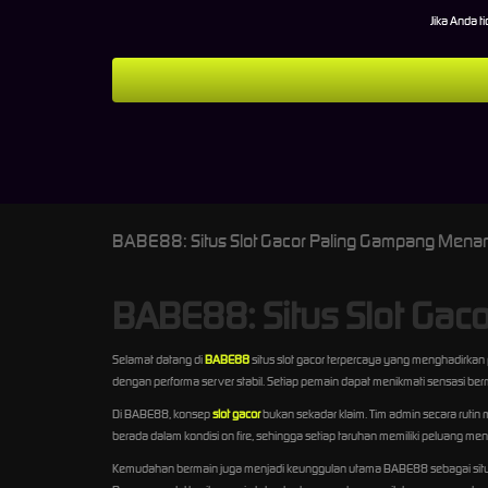
Jika Anda t
BABE88: Situs Slot Gacor Paling Gampang Menang
BABE88: Situs Slot Gac
Selamat datang di
BABE88
situs slot gacor terpercaya yang menghadirkan
dengan performa server stabil. Setiap pemain dapat menikmati sensasi be
Di BABE88, konsep
slot gacor
bukan sekadar klaim. Tim admin secara rutin
berada dalam kondisi on fire, sehingga setiap taruhan memiliki peluang me
Kemudahan bermain juga menjadi keunggulan utama BABE88 sebagai situs sl