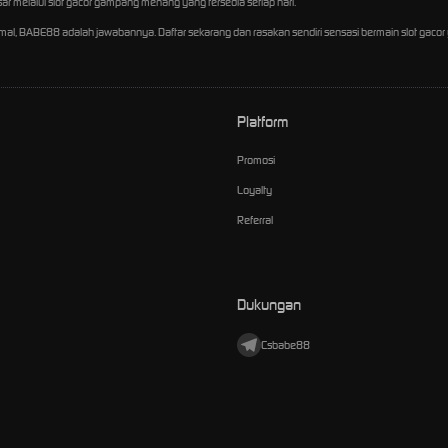
 melalui slot gacor gampang menang yang tersedia setiap hari.
imal, BABE88 adalah jawabannya. Daftar sekarang dan rasakan sendiri sensasi bermain slot ga
Platform
Promosi
Loyalty
Referral
Dukungan
Csbabe88