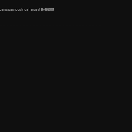
cor yang sesungguhnya hanya di BABE88!