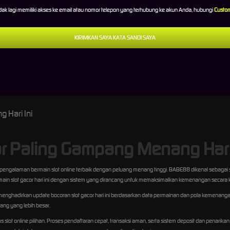
idak lagi memiliki akses ke email atau nomor telepon yang terhubung ke akun Anda, hubungi
Custom
 Hari Ini
or Paling Gampang Menang Hari 
 pengalaman bermain slot online terbaik dengan peluang menang tinggi. BABE88 dikenal sebagai s
rmain slot gacor hari ini dengan sistem yang dirancang untuk memaksimalkan kemenangan secara k
 menghadirkan update bocoran slot gacor hari ini berdasarkan data permainan dan pola kemenan
nang yang lebih besar.
ot online pilihan. Proses pendaftaran cepat, transaksi aman, serta sistem deposit dan penarik