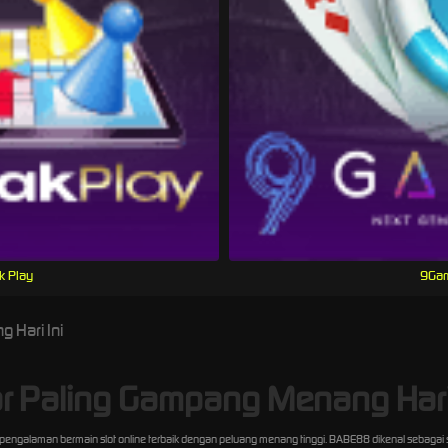
k Play
9Ga
 Hari Ini
or Paling Gampang Menang Hari 
 pengalaman bermain slot online terbaik dengan peluang menang tinggi. BABE88 dikenal sebagai s