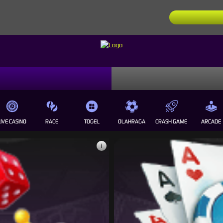
LIVE CASINO
RACE
TOGEL
OLAHRAGA
CRASH GAME
ARCADE
i