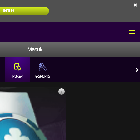
×
UNDUH
Masuk
POKER
E-SPORTS
i