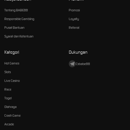
Tentang BABE88
Promosi
Responsible Gambling
Loyalty
Pusat Bantuan
Referral
Syarat dan Ketentuan
Kategori
Dukungan
Hot Games
Csbabe88
Slots
Live Casino
Race
Togel
Olahraga
Crash Game
Arcade