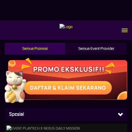
Semua Promosi
Semua Event Provider
Spesial