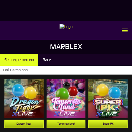
MARBLEX
Semua permainan
Race
Dragon Tiger
Tomorrow land
Super PK