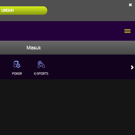
×
UNDUH
Masuk
POKER
E-SPORTS