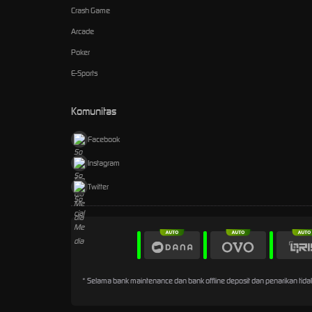
Crash Game
Arcade
Poker
E-Sports
Komunitas
Facebook
Instagram
Twitter
* Selama bank maintenance dan bank offline deposit dan penarikan tida