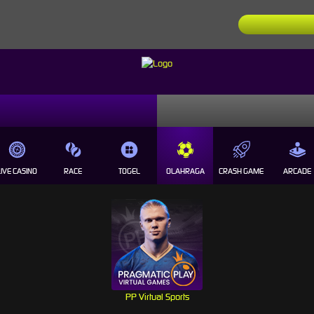
LIVE CASINO
RACE
TOGEL
OLAHRAGA
CRASH GAME
ARCADE
PP Virtual Sports