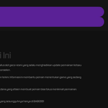
Ini
itus slot gacor resmi yang selalu menghadirkan update permainan terbaru
onsisten.
gan terkini. Informasi ini membantu pemain menentukan game yang sedang
an dana yang efisien membuat pemain bisa fokus menikmati permainan.
cor yang sesungguhnya hanya di BABE88!