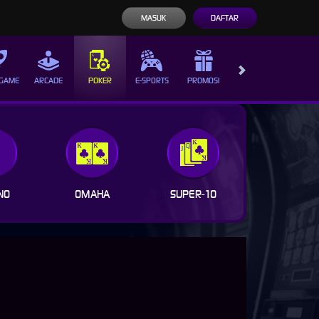
MASUK
DAFTAR
 GAME
ARCADE
POKER
E-SPORTS
PROMOSI
NO
OMAHA
SUPER-10