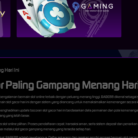
 Hari Ini
or Paling Gampang Menang Hari 
 pengalaman bermain slot online terbaik dengan peluang menang tinggi. BABE88 dikenal sebagai s
main slot gacor hari ini dengan sistem yang dirancang untuk memaksimalkan kemenangan secara k
 menghadirkan update bocoran slot gacor hari ini berdasarkan data permainan dan pola kemenan
ang yang lebih besar.
ot online pilihan. Proses pendaftaran cepat, transaksi aman, serta sistem deposit dan penarik
 melalui slot gacor gampang menang yang tersedia setiap hari.
imal, BABE88 adalah jawabannya. Daftar sekarang dan rasakan sendiri sensasi bermain slot ga