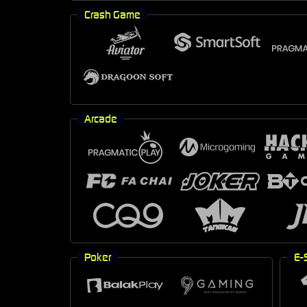
Crash Game
Arcade
Poker
E-