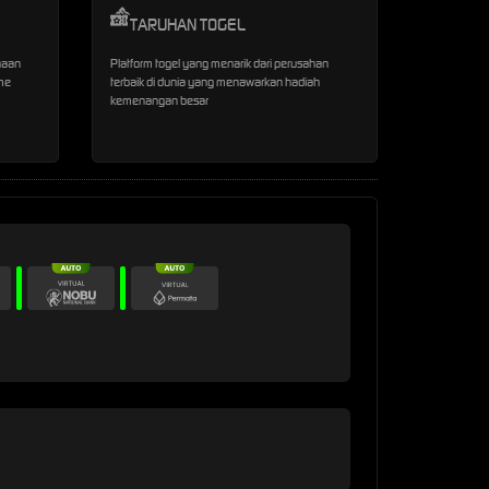
TARUHAN TOGEL
haan
Platform togel yang menarik dari perusahan
ame
terbaik di dunia yang menawarkan hadiah
kemenangan besar