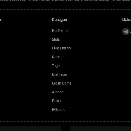
m
Kategori
Duk
Hot Games
Slots
Live Casino
Race
Togel
Olahraga
Crash Game
Arcade
Poker
E-Sports